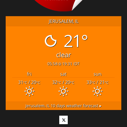
JERUSALEM, IL
21°
clear
05:58
19:31 IDT
fri
sat
sun
31
/ 20
32
/ 20
33
/ 21
°C
°C
°C
°C
°C
°C
Jerusalem, IL
10 days weather forecast ▸
Twitter