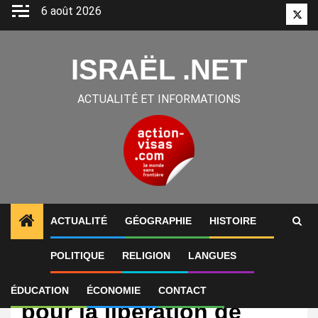
Aller
6 août 2026
Twitt
au
contenu
ISRAËL .NET
ACTUALITÉ ET INFORMATIONS
ACTUALITÉ
GÉOGRAPHIE
HISTOIRE
POLITIQUE
RELIGION
LANGUES
International
Rassemblement à Paris
ÉDUCATION
ÉCONOMIE
CONTACT
pour la libération de