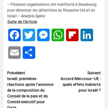
– Plusieurs organisations ont manifesté à Beaubourg
pour dénoncer les détentions au Royaume-Uni et en
Israël – Anadolu Ajansı
Suite de l’Article
Facebook
Twitter
Messenger
WhatsApp
Flipboard
LinkedIn
Email
Share
Navigation
Précédent
Suivant
Israël: premières
Accord Mercosur–UE :
d’article
réactions après l’annonce
quels effets indirects
de la composition du
pour Israël ?
Conseil de la paix et du
Comité exécutif pour
Gaza