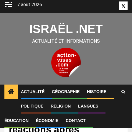
Aller
7 août 2026
Twitt
au
contenu
ISRAËL .NET
ACTUALITÉ ET INFORMATIONS
ACTUALITÉ
GÉOGRAPHIE
HISTOIRE
POLITIQUE
RELIGION
LANGUES
International
Israël: premières
ÉDUCATION
ÉCONOMIE
CONTACT
réactions après