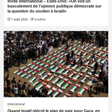
Invité international – États-Unis: «On voit un
basculement de l’opinion publique démocrate sur
la question du soutien à Israël»
7 août 2026
Israëlien
International
Quand Israël réécrit le plan de paix pour Gaza, en