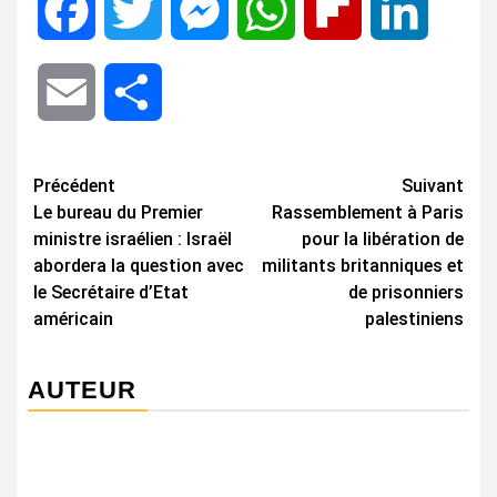
Facebook
Twitter
Messenger
WhatsApp
Flipboard
LinkedIn
Email
Share
Navigation
Précédent
Suivant
Le bureau du Premier
Rassemblement à Paris
d’article
ministre israélien : Israël
pour la libération de
abordera la question avec
militants britanniques et
le Secrétaire d’Etat
de prisonniers
américain
palestiniens
AUTEUR