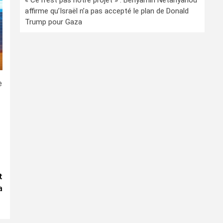
« Ce n’est pas notre projet » : Benyamin Netanyahou
affirme qu’Israël n’a pas accepté le plan de Donald
Trump pour Gaza
e
t
a