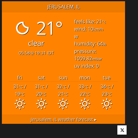
JERUSALEM, IL
21°
feels like: 21
°c
wind: 10
km/h
w
clear
humidity: 64
%
pressure:
05:58
19:31 IDT
1009.82
mbar
uv index: 0
fri
sat
sun
mon
tue
31
/
31
/
32
/
33
/
34
/
°C
°C
°C
°C
°C
19
20
21
22
23
°C
°C
°C
°C
°C
Jerusalem, IL
weather forecast ▸
Twitter