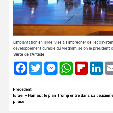
L’implantation en Israël vise à s’imprégner de l’écosystèm
développement durable du Vietnam, selon le président du
Suite de l’Article
Facebook
Twitter
Messenger
WhatsApp
Flipboard
Linke
Navigation
Précédent
Israël – Hamas : le plan Trump entre dans sa deuxièm
d’article
phase