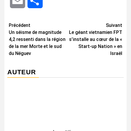
Email
Share
Navigation
Précédent
Suivant
Un séisme de magnitude
Le géant vietnamien FPT
d’article
4,2 ressenti dans la région
s’installe au cœur de la «
de la mer Morte et le sud
Start-up Nation » en
du Néguev
Israël
AUTEUR