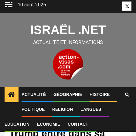
Aller
10 août 2026
Twitt
au
contenu
ISRAËL .NET
ACTUALITÉ ET INFORMATIONS
ACTUALITÉ
GÉOGRAPHIE
HISTOIRE
POLITIQUE
RELIGION
LANGUES
International
Israël – Hamas : le plan
ÉDUCATION
ÉCONOMIE
CONTACT
Trump entre dans sa