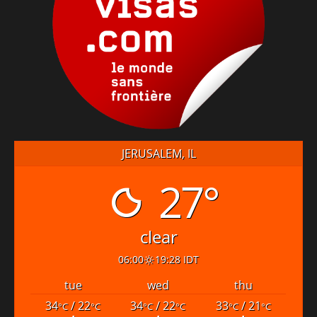
JERUSALEM, IL
27°
clear
06:00
19:28 IDT
tue
wed
thu
34
/ 22
34
/ 22
33
/ 21
°C
°C
°C
°C
°C
°C