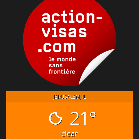
JERUSALEM, IL
21°
clear