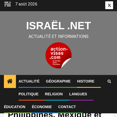
Aller
7 août 2026
Twitt
au
contenu
ISRAËL .NET
ACTUALITÉ ET INFORMATIONS
ACTUALITÉ
GÉOGRAPHIE
HISTOIRE
POLITIQUE
RELIGION
LANGUES
International
Venezuela, Israël,
ÉDUCATION
ÉCONOMIE
CONTACT
Philippines, Mexique et