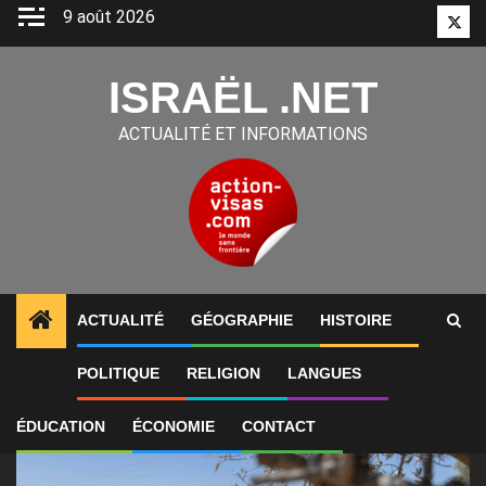
Aller
9 août 2026
Twitt
au
contenu
ISRAËL .NET
ACTUALITÉ ET INFORMATIONS
ACTUALITÉ
GÉOGRAPHIE
HISTOIRE
1
ALERTES INFO
Israël aurait révoqué l’ETA de Jui
POLITIQUE
RELIGION
LANGUES
ÉDUCATION
ÉCONOMIE
CONTACT