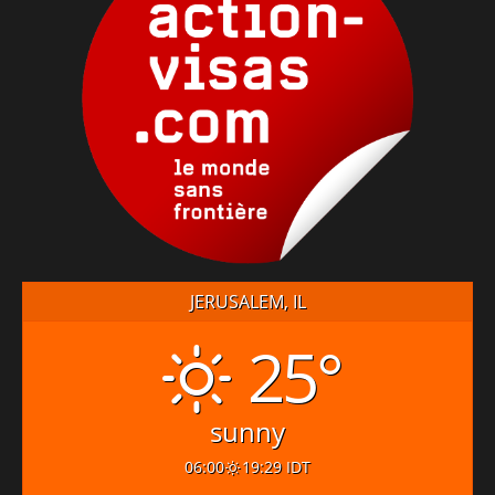
JERUSALEM, IL
25°
sunny
06:00
19:29 IDT