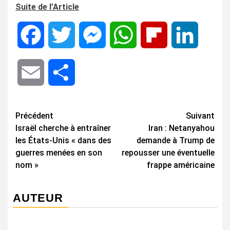
Suite de l’Article
Facebook
Twitter
Messenger
WhatsApp
Flipboard
LinkedIn
Email
Share
Navigation
Précédent
Suivant
Israël cherche à entraîner
Iran : Netanyahou
d’article
les États-Unis « dans des
demande à Trump de
guerres menées en son
repousser une éventuelle
nom »
frappe américaine
AUTEUR