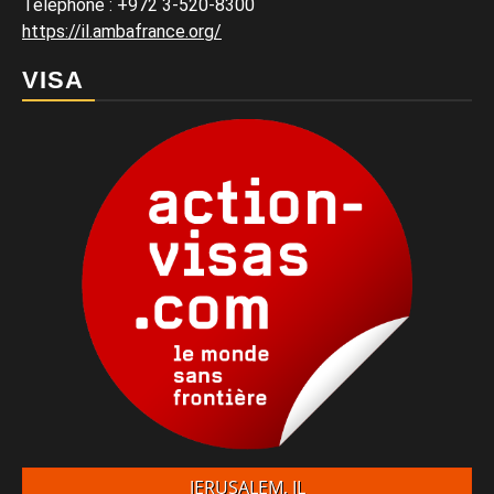
Téléphone
:
+972 3-520-8300
https://il.ambafrance.org/
VISA
JERUSALEM, IL