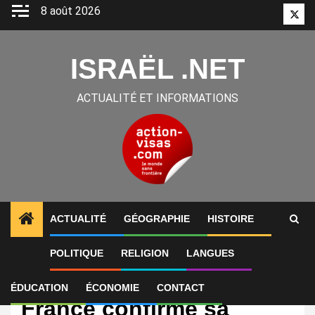
Aller
8 août 2026
Twitt
au
contenu
ISRAËL .NET
ACTUALITÉ ET INFORMATIONS
ACTUALITÉ
GÉOGRAPHIE
HISTOIRE
POLITIQUE
RELIGION
LANGUES
International
Tourisme en Israël: la
ÉDUCATION
ÉCONOMIE
CONTACT
France confirme sa