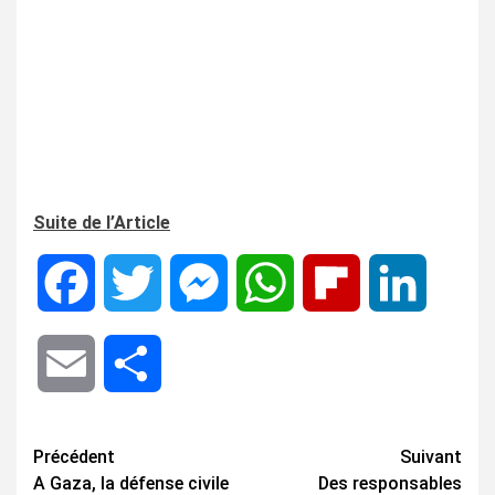
Suite de l’Article
Facebook
Twitter
Messenger
WhatsApp
Flipboard
LinkedIn
Email
Share
Navigation
Précédent
Suivant
A Gaza, la défense civile
Des responsables