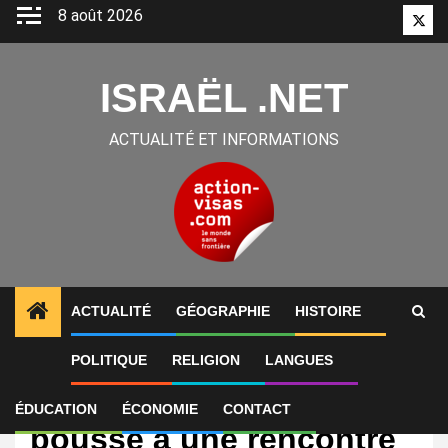
Aller
8 août 2026
Twitt
au
contenu
ISRAËL .NET
ACTUALITÉ ET INFORMATIONS
ACTUALITÉ
GÉOGRAPHIE
HISTOIRE
POLITIQUE
RELIGION
LANGUES
International
Syrie-Israël : Washington
ÉDUCATION
ÉCONOMIE
CONTACT
pousse à une rencontre