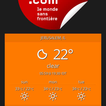
JERUSALEM, IL
22°
clear
05:59
19:30 IDT
sun
mon
tue
33
/ 22
34
/ 23
34
/ 23
°C
°C
°C
°C
°C
°C