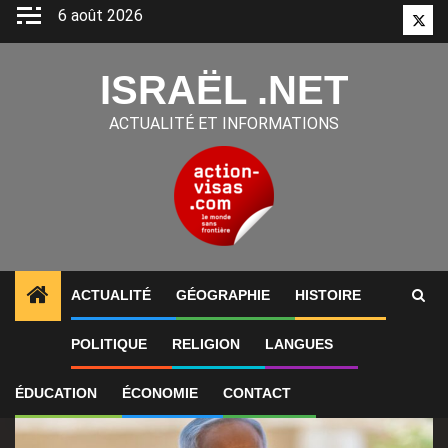
Aller
6 août 2026
Twitt
au
contenu
ISRAËL .NET
ACTUALITÉ ET INFORMATIONS
ACTUALITÉ
GÉOGRAPHIE
HISTOIRE
1
ALERTES INFO
Benjamin Netanyahu assure qu’Isra
POLITIQUE
RELIGION
LANGUES
ÉDUCATION
ÉCONOMIE
CONTACT