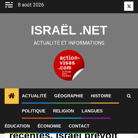
Aller
8 août 2026
Twitt
au
contenu
ISRAËL .NET
ACTUALITÉ ET INFORMATIONS
ACTUALITÉ
GÉOGRAPHIE
HISTOIRE
POLITIQUE
RELIGION
LANGUES
International
Selon des informations
ÉDUCATION
ÉCONOMIE
CONTACT
récentes, Israël prévoit