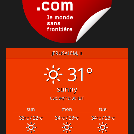
JERUSALEM, IL
31°
sunny
05:59
19:30 IDT
sun
mon
tue
33
/ 22
34
/ 23
34
/ 23
°C
°C
°C
°C
°C
°C