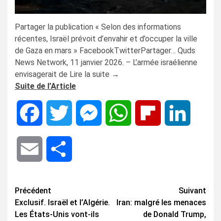
Partager la publication « Selon des informations
récentes, Israël prévoit d’envahir et d’occuper la ville
de Gaza en mars » FacebookTwitterPartager… Quds
News Network, 11 janvier 2026. – L’armée israélienne
envisagerait de Lire la suite →
Suite de l’Article
Facebook
Twitter
Messenger
WhatsApp
Flipboard
LinkedIn
Email
Share
Navigation
Précédent
Suivant
Exclusif. Israël et l’Algérie.
Iran: malgré les menaces
d’article
Les États-Unis vont-ils
de Donald Trump,