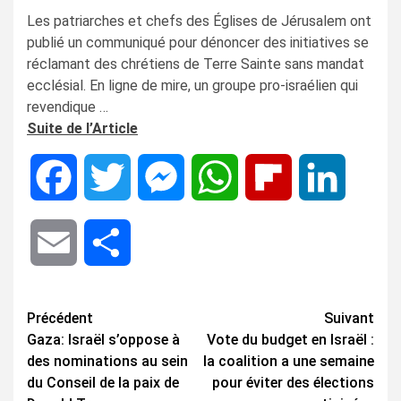
Les patriarches et chefs des Églises de Jérusalem ont
publié un communiqué pour dénoncer des initiatives se
réclamant des chrétiens de Terre Sainte sans mandat
ecclésial. En ligne de mire, un groupe pro-israélien qui
revendique …
Suite de l’Article
Facebook
Twitter
Messenger
WhatsApp
Flipboard
LinkedIn
Email
Share
Navigation
Précédent
Suivant
Gaza: Israël s’oppose à
Vote du budget en Israël :
d’article
des nominations au sein
la coalition a une semaine
du Conseil de la paix de
pour éviter des élections