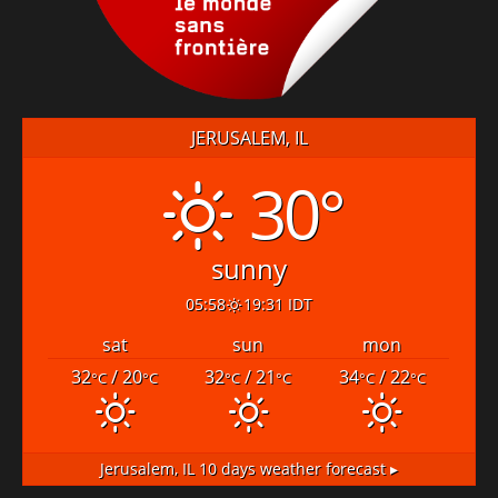
JERUSALEM, IL
30°
sunny
05:58
19:31 IDT
sat
sun
mon
32
/ 20
32
/ 21
34
/ 22
°C
°C
°C
°C
°C
°C
Jerusalem, IL
10 days weather forecast ▸