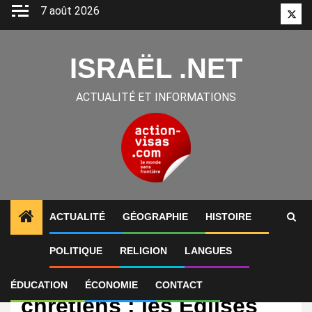
Aller
7 août 2026
Twitt
au
contenu
ISRAËL .NET
ACTUALITÉ ET INFORMATIONS
ACTUALITÉ
GÉOGRAPHIE
HISTOIRE
POLITIQUE
RELIGION
LANGUES
International
Représenter les
ÉDUCATION
ÉCONOMIE
CONTACT
chrétiens : les Églises