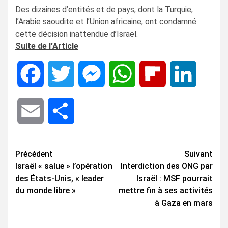
Des dizaines d’entités et de pays, dont la Turquie,
l’Arabie saoudite et l’Union africaine, ont condamné
cette décision inattendue d’Israël.
Suite de l’Article
Facebook
Twitter
Messenger
WhatsApp
Flipboard
LinkedIn
Email
Share
Navigation
Précédent
Suivant
Israël « salue » l’opération
Interdiction des ONG par
d’article
des États-Unis, « leader
Israël : MSF pourrait
du monde libre »
mettre fin à ses activités
à Gaza en mars