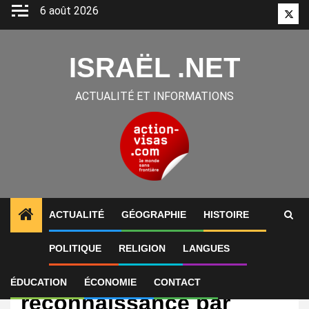
Aller
6 août 2026
Twitt
au
contenu
ISRAËL .NET
ACTUALITÉ ET INFORMATIONS
ACTUALITÉ
GÉOGRAPHIE
HISTOIRE
POLITIQUE
RELIGION
LANGUES
International
Pourquoi la
ÉDUCATION
ÉCONOMIE
CONTACT
reconnaissance par