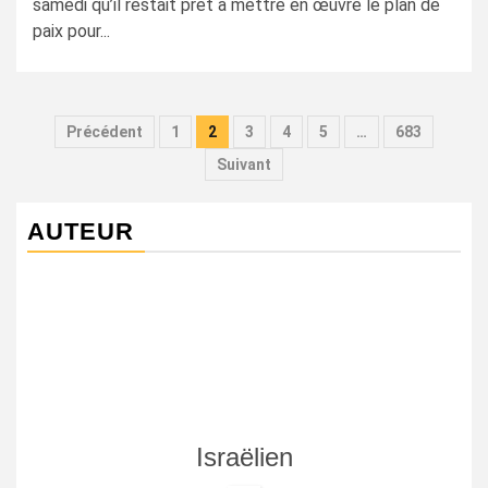
samedi qu’il restait prêt à mettre en œuvre le plan de
paix pour...
Pagination
Précédent
1
2
3
4
5
…
683
des
Suivant
publications
AUTEUR
Israëlien