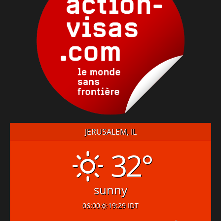
JERUSALEM, IL
32°
sunny
06:00
19:29 IDT