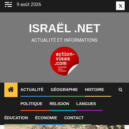
Aller
9 août 2026
Twitt
au
contenu
ISRAËL .NET
ACTUALITÉ ET INFORMATIONS
ACTUALITÉ
GÉOGRAPHIE
HISTOIRE
International
POLITIQUE
RELIGION
LANGUES
ÉDUCATION
ÉCONOMIE
CONTACT