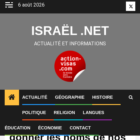
Aller
6 août 2026
Twitt
au
contenu
ISRAËL .NET
ACTUALITÉ ET INFORMATIONS
ACTUALITÉ
GÉOGRAPHIE
HISTOIRE
POLITIQUE
RELIGION
LANGUES
International
« Nous refusons de
ÉDUCATION
ÉCONOMIE
CONTACT
donner les noms de nos