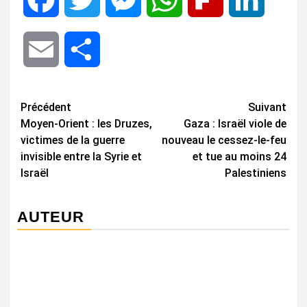
Email
Share
Navigation
Précédent
Suivant
Moyen-Orient : les Druzes,
Gaza : Israël viole de
d’article
victimes de la guerre
nouveau le cessez-le-feu
invisible entre la Syrie et
et tue au moins 24
Israël
Palestiniens
AUTEUR