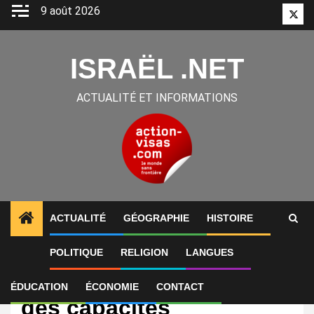
Aller
9 août 2026
Twitt
au
contenu
ISRAËL .NET
ACTUALITÉ ET INFORMATIONS
ACTUALITÉ
GÉOGRAPHIE
HISTOIRE
POLITIQUE
RELIGION
LANGUES
International
« Nous avons développé
ÉDUCATION
ÉCONOMIE
CONTACT
des capacités