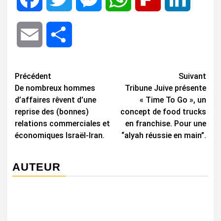
Email
Share
Navigation
Précédent
Suivant
De nombreux hommes
Tribune Juive présente
d’article
d’affaires rêvent d’une
« Time To Go », un
reprise des (bonnes)
concept de food trucks
relations commerciales et
en franchise. Pour une
économiques Israël-Iran.
“alyah réussie en main”.
AUTEUR