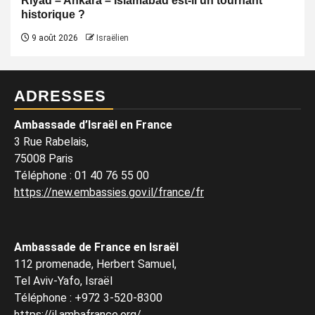
Riyad – Ankara – Islamabad est-il un tournant
historique ?
9 août 2026
Israëlien
ADRESSES
Ambassade d’Israël en France
3 Rue Rabelais,
75008 Paris
Téléphone
:
01 40 76 55 00
https://new.embassies.gov.il/france/fr
Ambassade de France en Israël
112 promenade, Herbert Samuel,
Tel Aviv-Yafo, Israël
Téléphone
:
+972 3-520-8300
https://il.ambafrance.org/