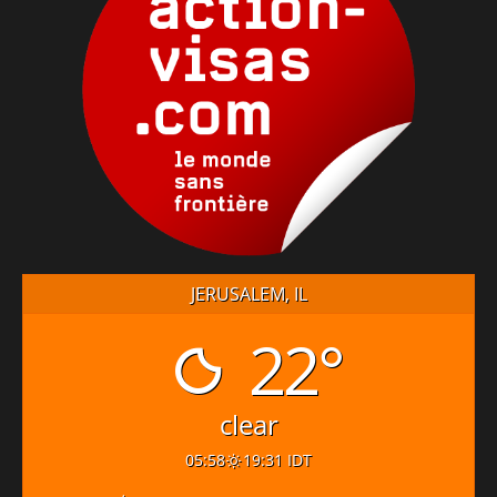
JERUSALEM, IL
22°
clear
05:58
19:31 IDT