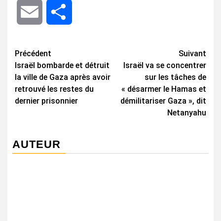
Email
Share
Navigation
Précédent
Suivant
Israël bombarde et détruit
Israël va se concentrer
d’article
la ville de Gaza après avoir
sur les tâches de
retrouvé les restes du
« désarmer le Hamas et
dernier prisonnier
démilitariser Gaza », dit
Netanyahu
AUTEUR