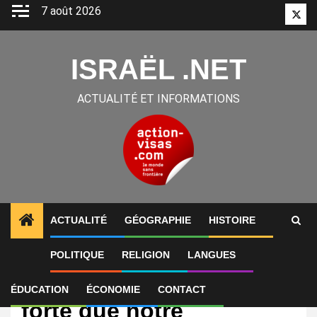
Aller
7 août 2026
Twitt
au
contenu
ISRAËL .NET
ACTUALITÉ ET INFORMATIONS
ACTUALITÉ
GÉOGRAPHIE
HISTOIRE
POLITIQUE
RELIGION
LANGUES
International
« Notre fierté est plus
ÉDUCATION
ÉCONOMIE
CONTACT
forte que notre