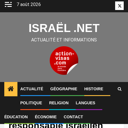
Aller
7 août 2026
Twitt
au
contenu
ISRAËL .NET
ACTUALITÉ ET INFORMATIONS
ACTUALITÉ
GÉOGRAPHIE
HISTOIRE
POLITIQUE
RELIGION
LANGUES
International
LIVE BLOG | Un
ÉDUCATION
ÉCONOMIE
CONTACT
responsable israélien