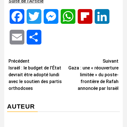
Suite de l’Article
Facebook
Twitter
Messenger
WhatsApp
Flipboard
LinkedIn
Email
Share
Navigation
Précédent
Suivant
Israël : le budget de l’État
Gaza : une « réouverture
d’article
devrait être adopté lundi
limitée » du poste-
avec le soutien des partis
frontière de Rafah
orthodoxes
annoncée par Israël
AUTEUR