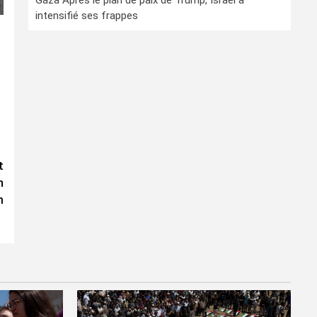
Gaza Après le plan de paix de Trump, Israël a
intensifié ses frappes
t
n
m