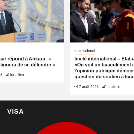
International
ar répond à Ankara : «
Invité international – États
ntinuera de se défendre »
«On voit un basculement 
l’opinion publique démocr
26
Israëlien
question du soutien à Isra
7 août 2026
Israëlien
VISA