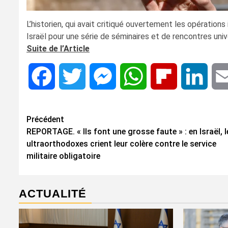
L’historien, qui avait critiqué ouvertement les opération
Israël pour une série de séminaires et de rencontres unive
Suite de l’Article
Facebook
Twitter
Messenger
WhatsApp
Flipboard
Linke
Navigation
Précédent
REPORTAGE. « Ils font une grosse faute » : en Israël, l
d’article
ultraorthodoxes crient leur colère contre le service
militaire obligatoire
ACTUALITÉ