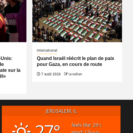
International
-Unis:
Quand Israël réécrit le plan de paix
de
pour Gaza, en cours de route
ate sur la
7 août 2026
Israëlien
ël»
JERUSALEM, IL
27°
feels like: 29
°c
wind: 13
km/h