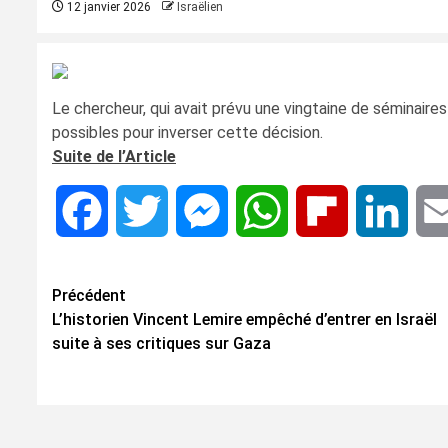
12 janvier 2026
Israëlien
Le chercheur, qui avait prévu une vingtaine de séminaires
possibles pour inverser cette décision.
Suite de l’Article
Facebook
Twitter
Messenger
WhatsApp
Flipboard
Linke
Navigation
Précédent
L’historien Vincent Lemire empêché d’entrer en Israël
d’article
suite à ses critiques sur Gaza