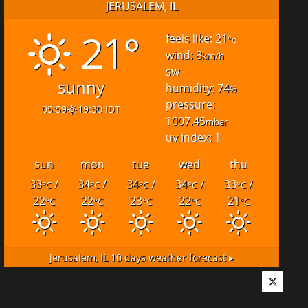
JERUSALEM, IL
21°
feels like: 21
°c
wind: 8
km/h
sw
sunny
humidity: 74
%
pressure:
05:59
19:30 IDT
1007.45
mbar
uv index: 1
sun
mon
tue
wed
thu
33
/
34
/
34
/
34
/
33
/
°C
°C
°C
°C
°C
22
22
23
22
21
°C
°C
°C
°C
°C
Jerusalem, IL
10 days weather forecast ▸
Twitter