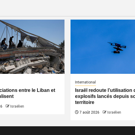
International
iations entre le Liban et
Israël redoute l’utilisatio
nlisent
explosifs lancés depuis s
territoire
26
Israëlien
7 août 2026
Israëlien