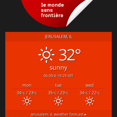
JERUSALEM, IL
32°
sunny
06:00
19:29 IDT
mon
tue
wed
34
/ 23
35
/ 23
34
/ 22
°C
°C
°C
°C
°C
°C
Jerusalem, IL
weather forecast ▸