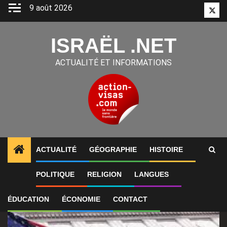
Aller
9 août 2026
Twitt
au
contenu
ISRAËL .NET
ACTUALITÉ ET INFORMATIONS
ACTUALITÉ
GÉOGRAPHIE
HISTOIRE
1
ALERTES INFO
Innovation, tourisme et économie.
POLITIQUE
RELIGION
LANGUES
ÉDUCATION
ÉCONOMIE
CONTACT