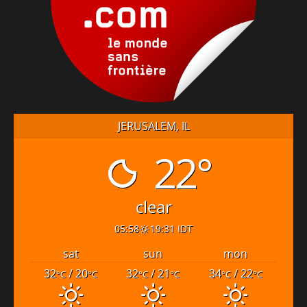
JERUSALEM, IL
22°
clear
05:58
19:31 IDT
sat
sun
mon
32
/ 20
32
/ 21
34
/ 22
°C
°C
°C
°C
°C
°C