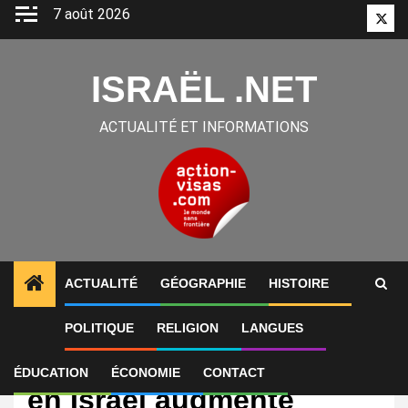
Aller
7 août 2026
Twitt
au
contenu
ISRAËL .NET
ACTUALITÉ ET INFORMATIONS
ACTUALITÉ
GÉOGRAPHIE
HISTOIRE
POLITIQUE
RELIGION
LANGUES
International
Le nombre de chrétiens
ÉDUCATION
ÉCONOMIE
CONTACT
en Israël augmente