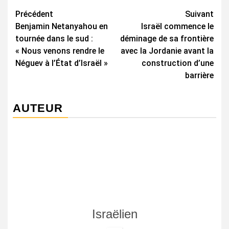
Navigation
Précédent
Suivant
Benjamin Netanyahou en
Israël commence le
d’article
tournée dans le sud :
déminage de sa frontière
« Nous venons rendre le
avec la Jordanie avant la
Néguev à l’État d’Israël »
construction d’une
barrière
AUTEUR
Israëlien