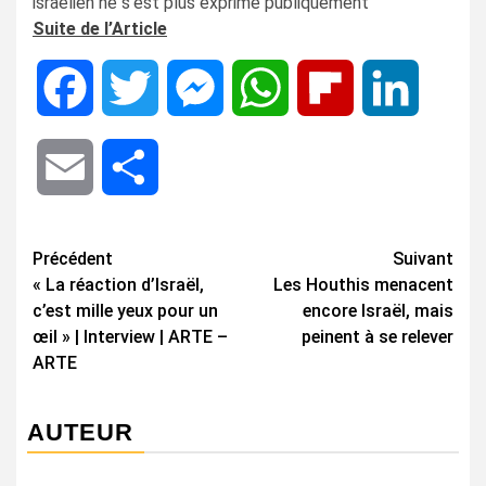
israélien ne s’est plus exprimé publiquement
Suite de l’Article
Facebook
Twitter
Messenger
WhatsApp
Flipboard
LinkedIn
Email
Share
Navigation
Précédent
Suivant
« La réaction d’Israël,
Les Houthis menacent
d’article
c’est mille yeux pour un
encore Israël, mais
œil » | Interview | ARTE –
peinent à se relever
ARTE
AUTEUR