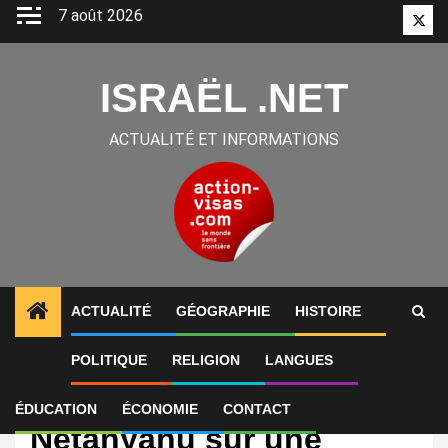
Aller
7 août 2026
Twitt
au
contenu
ISRAËL .NET
ACTUALITÉ ET INFORMATIONS
ACTUALITÉ
GÉOGRAPHIE
HISTOIRE
POLITIQUE
RELIGION
LANGUES
International
Le flou de Benjamin
ÉDUCATION
ÉCONOMIE
CONTACT
Netanyahu sur une