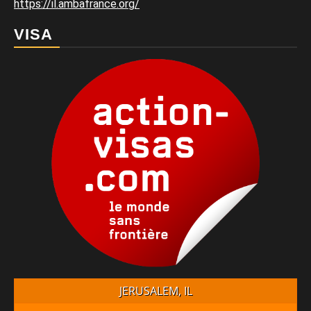
https://il.ambafrance.org/
VISA
JERUSALEM, IL