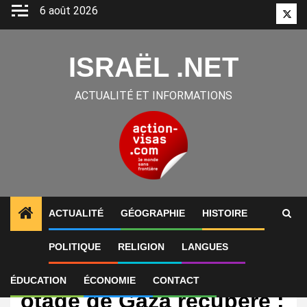
Aller
6 août 2026
Twitt
au
contenu
ISRAËL .NET
ACTUALITÉ ET INFORMATIONS
ACTUALITÉ
GÉOGRAPHIE
HISTOIRE
POLITIQUE
RELIGION
LANGUES
International
Le corps du dernier
ÉDUCATION
ÉCONOMIE
CONTACT
otage de Gaza récupéré :