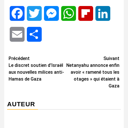
Facebook
Twitter
Messenger
WhatsApp
Flipboard
LinkedIn
Email
Share
Navigation
Précédent
Suivant
Le discret soutien d’Israël
Netanyahu annonce enfin
d’article
aux nouvelles milices anti-
avoir « ramené tous les
Hamas de Gaza
otages » qui étaient à
Gaza
AUTEUR