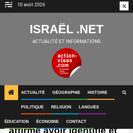
Aller
10 août 2026
Twitt
au
contenu
ISRAËL .NET
ACTUALITÉ ET INFORMATIONS
ACTUALITÉ
GÉOGRAPHIE
HISTOIRE
POLITIQUE
RELIGION
LANGUES
International
L’armée israélienne
ÉDUCATION
ÉCONOMIE
CONTACT
affirme avoir identifié et