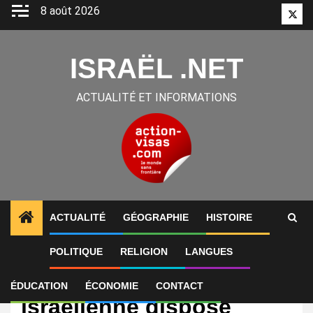
Aller
8 août 2026
Twitt
au
contenu
ISRAËL .NET
ACTUALITÉ ET INFORMATIONS
ACTUALITÉ
GÉOGRAPHIE
HISTOIRE
POLITIQUE
RELIGION
LANGUES
International
« L’armée de l’air
ÉDUCATION
ÉCONOMIE
CONTACT
israélienne dispose