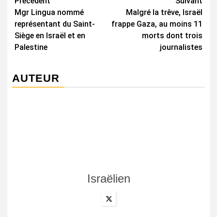
Navigation
Précédent
Suivant
Mgr Lingua nommé
Malgré la trêve, Israël
d’article
représentant du Saint-
frappe Gaza, au moins 11
Siège en Israël et en
morts dont trois
Palestine
journalistes
AUTEUR
Israëlien