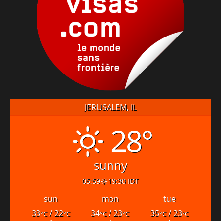
JERUSALEM, IL
28°
sunny
05:59
19:30 IDT
sun
mon
tue
33
/ 22
34
/ 23
35
/ 23
°C
°C
°C
°C
°C
°C