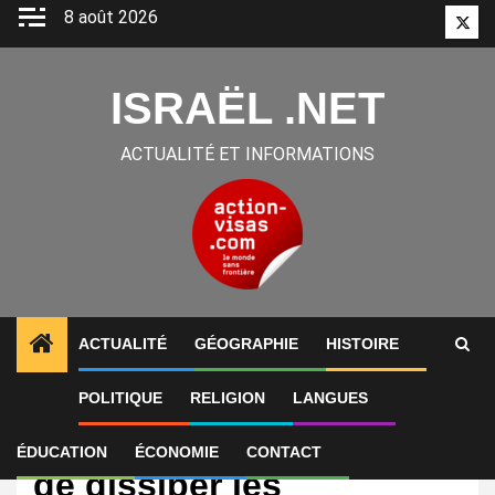
Aller
8 août 2026
Twitt
au
contenu
ISRAËL .NET
ACTUALITÉ ET INFORMATIONS
ACTUALITÉ
GÉOGRAPHIE
HISTOIRE
POLITIQUE
RELIGION
LANGUES
International
L’Arabie saoudite tente
ÉDUCATION
ÉCONOMIE
CONTACT
de dissiper les