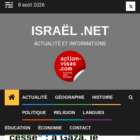
Aller
8 août 2026
Twitt
au
contenu
ISRAËL .NET
ACTUALITÉ ET INFORMATIONS
ACTUALITÉ
GÉOGRAPHIE
HISTOIRE
POLITIQUE
RELIGION
LANGUES
International
“La guerre n’a jamais
ÉDUCATION
ÉCONOMIE
CONTACT
cessé” : à Gaza, le