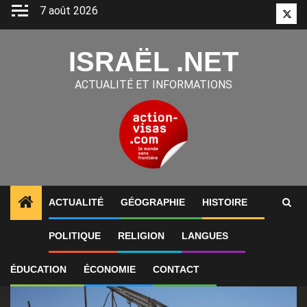
Aller
7 août 2026
Twitt
au
contenu
ISRAËL .NET
ACTUALITÉ ET INFORMATIONS
ACTUALITÉ
GÉOGRAPHIE
HISTOIRE
1
ALERTES INFO
Les négociations entre le Liban et 
POLITIQUE
RELIGION
LANGUES
ÉDUCATION
ÉCONOMIE
CONTACT