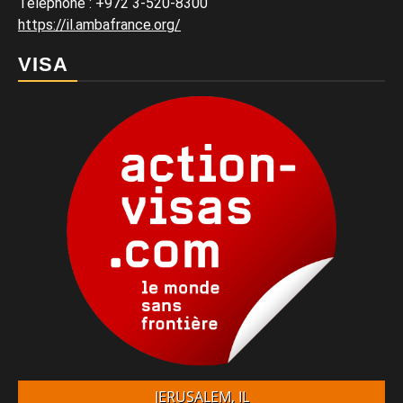
Téléphone
:
+972 3-520-8300
https://il.ambafrance.org/
VISA
JERUSALEM, IL