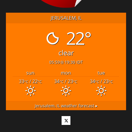
JERUSALEM, IL
22°
clear
05:59
19:30 IDT
sun
mon
tue
33
/ 22
34
/ 23
34
/ 23
°C
°C
°C
°C
°C
°C
Jerusalem, IL
weather forecast ▸
Twitter