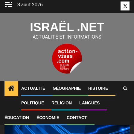
Aller
8 août 2026
Twitt
au
contenu
ISRAËL .NET
ACTUALITÉ ET INFORMATIONS
ACTUALITÉ
GÉOGRAPHIE
HISTOIRE
1
ALERTES INFO
Jeen AI emploie environ 130 perso
POLITIQUE
RELIGION
LANGUES
ÉDUCATION
ÉCONOMIE
CONTACT