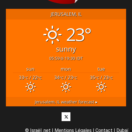
JERUSALEM, IL
23°
sunny
05:59
19:30 IDT
sun
mon
tue
33
/ 22
34
/ 23
35
/ 23
°C
°C
°C
°C
°C
°C
Jerusalem, IL
weather forecast ▸
Twitter
©
Israël .net
|
Mentions Légales
|
Contact
|
Dubaï