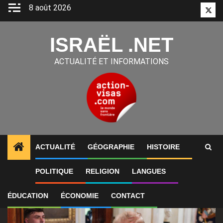
Aller
8 août 2026
Twitt
au
contenu
ISRAËL .NET
ACTUALITÉ ET INFORMATIONS
ACTUALITÉ
GÉOGRAPHIE
HISTOIRE
1
ALERTES INFO
États-Unis : « Cette guerre en Iran
POLITIQUE
RELIGION
LANGUES
ÉDUCATION
ÉCONOMIE
CONTACT