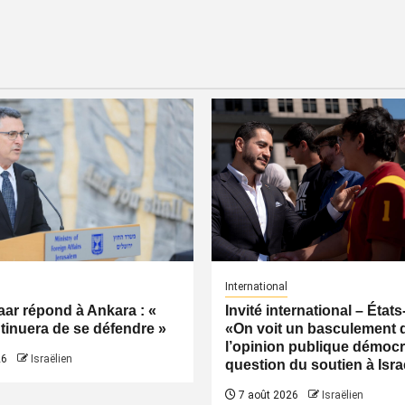
International
ar répond à Ankara : «
Invité international – États
ntinuera de se défendre »
«On voit un basculement 
l’opinion publique démocr
26
Israëlien
question du soutien à Isra
7 août 2026
Israëlien