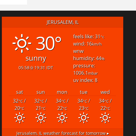
JERUSALEM, IL
30°
feels like: 31
°c
wind: 16
km/h
wnw
sunny
humidity: 44
%
pressure:
05:58
19:31 IDT
1006.1
mbar
uv index: 8
sat
sun
mon
tue
wed
32
/
32
/
34
/
34
/
34
/
°C
°C
°C
°C
°C
20
21
22
23
22
°C
°C
°C
°C
°C
Jerusalem, IL
weather forecast for tomorrow ▸