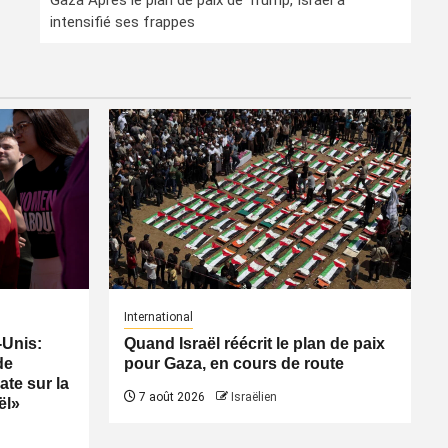
Gaza Après le plan de paix de Trump, Israël a
intensifié ses frappes
International
-Unis:
Quand Israël réécrit le plan de paix
de
pour Gaza, en cours de route
ate sur la
7 août 2026
Israëlien
ël»