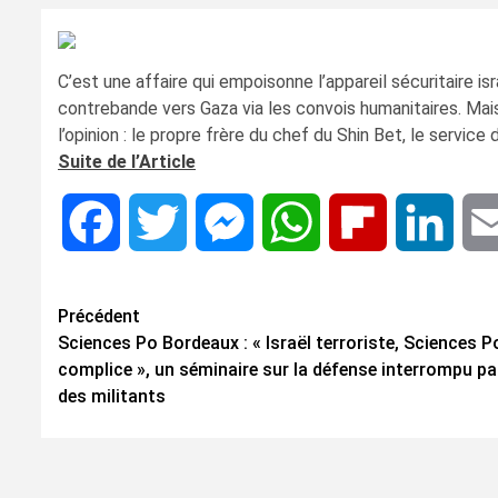
C’est une affaire qui empoisonne l’appareil sécuritaire 
contrebande vers Gaza via les convois humanitaires. Mais 
l’opinion : le propre frère du chef du Shin Bet, le service 
Suite de l’Article
Facebook
Twitter
Messenger
WhatsApp
Flipboard
Linke
Navigation
Précédent
Sciences Po Bordeaux : « Israël terroriste, Sciences P
d’article
complice », un séminaire sur la défense interrompu pa
des militants