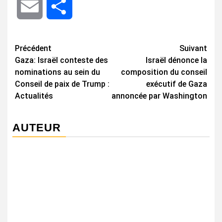
Email
Share
Navigation
Précédent
Suivant
Gaza: Israël conteste des
Israël dénonce la
d’article
nominations au sein du
composition du conseil
Conseil de paix de Trump :
exécutif de Gaza
Actualités
annoncée par Washington
AUTEUR