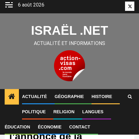
Aller
6 août 2026
Twitt
au
contenu
ISRAËL .NET
ACTUALITÉ ET INFORMATIONS
ACTUALITÉ
GÉOGRAPHIE
HISTOIRE
POLITIQUE
RELIGION
LANGUES
International
Israël s’oppose à
ÉDUCATION
ÉCONOMIE
CONTACT
l’annonce de la