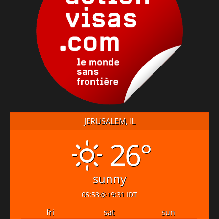
JERUSALEM, IL
26°
sunny
05:58
19:31 IDT
fri
sat
sun