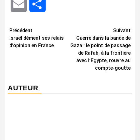
Email
Share
Navigation
Précédent
Suivant
Israël dément ses relais
Guerre dans la bande de
d’article
d’opinion en France
Gaza : le point de passage
de Rafah, à la frontière
avec l’Egypte, rouvre au
compte-goutte
AUTEUR