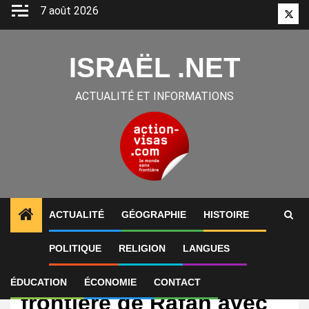
Aller
7 août 2026
Twitt
au
contenu
ISRAËL .NET
ACTUALITÉ ET INFORMATIONS
ACTUALITÉ
GÉOGRAPHIE
HISTOIRE
POLITIQUE
RELIGION
LANGUES
International
Israël rouvre le poste
ÉDUCATION
ÉCONOMIE
CONTACT
frontière de Rafah avec