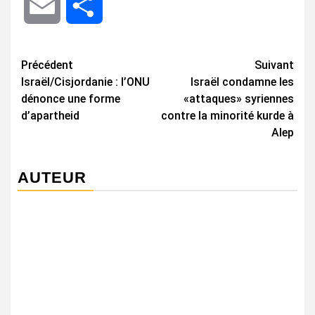
Email
Share
Navigation
Précédent
Suivant
Israël/Cisjordanie : l’ONU
Israël condamne les
d’article
dénonce une forme
«attaques» syriennes
d’apartheid
contre la minorité kurde à
Alep
AUTEUR