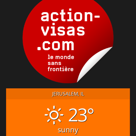
JERUSALEM, IL
23°
sunny