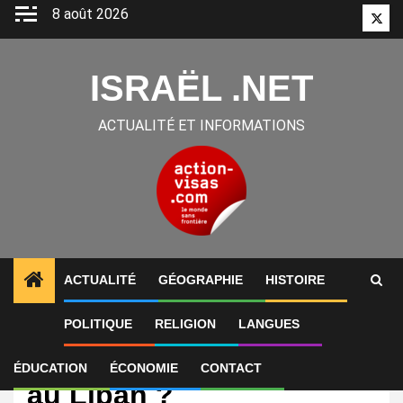
Aller
8 août 2026
Twitt
au
contenu
ISRAËL .NET
ACTUALITÉ ET INFORMATIONS
ACTUALITÉ
GÉOGRAPHIE
HISTOIRE
POLITIQUE
RELIGION
LANGUES
International
Israël, nouvel hégémon
ÉDUCATION
ÉCONOMIE
CONTACT
au Liban ?