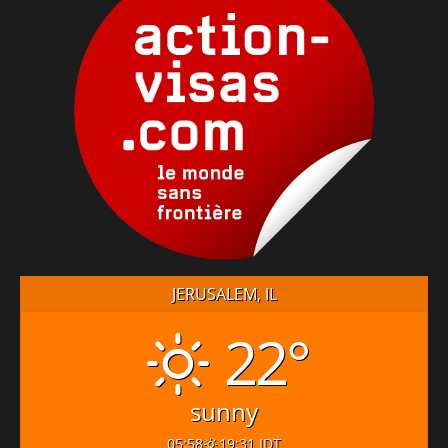
JERUSALEM, IL
22°
sunny
05:58
19:31 IDT