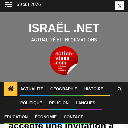
Aller
6 août 2026
Twitt
au
contenu
ISRAËL .NET
ACTUALITÉ ET INFORMATIONS
ACTUALITÉ
GÉOGRAPHIE
HISTOIRE
POLITIQUE
RELIGION
LANGUES
International
Israël : Netanyahu a
ÉDUCATION
ÉCONOMIE
CONTACT
accepté une invitation à