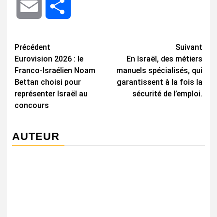
Email
Share
Navigation
Précédent
Suivant
Eurovision 2026 : le
En Israël, des métiers
d’article
Franco-Israélien Noam
manuels spécialisés, qui
Bettan choisi pour
garantissent à la fois la
représenter Israël au
sécurité de l’emploi.
concours
AUTEUR