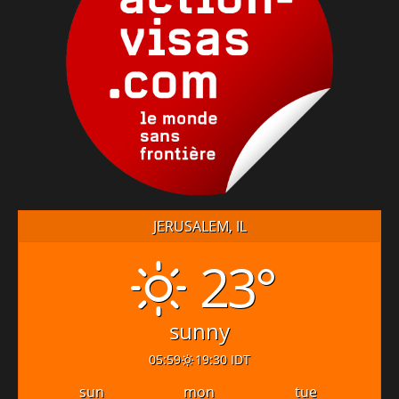
JERUSALEM, IL
23°
sunny
05:59
19:30 IDT
sun
mon
tue