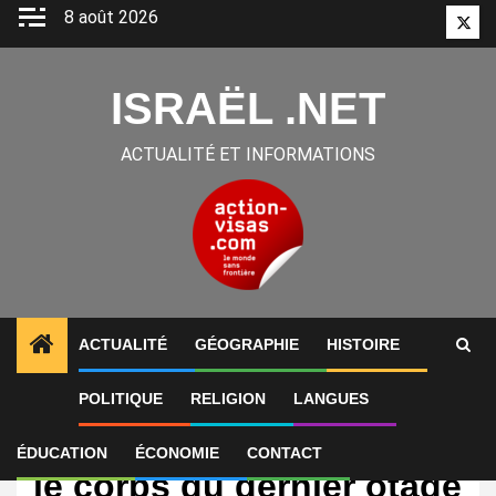
Aller
8 août 2026
Twitt
au
contenu
ISRAËL .NET
ACTUALITÉ ET INFORMATIONS
ACTUALITÉ
GÉOGRAPHIE
HISTOIRE
POLITIQUE
RELIGION
LANGUES
International
Israël : l’armée recherche
ÉDUCATION
ÉCONOMIE
CONTACT
le corps du dernier otage