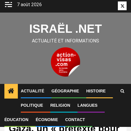
Aller
7 août 2026
Twitt
au
contenu
ISRAËL .NET
ACTUALITÉ ET INFORMATIONS
ACTUALITÉ
GÉOGRAPHIE
HISTOIRE
POLITIQUE
RELIGION
LANGUES
International
Israël interdit MSF à
ÉDUCATION
ÉCONOMIE
CONTACT
Gaza, un « prétexte pour