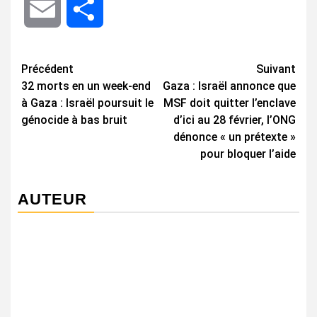
Email
Share
Navigation
Précédent
Suivant
32 morts en un week-end
Gaza : Israël annonce que
d’article
à Gaza : Israël poursuit le
MSF doit quitter l’enclave
génocide à bas bruit
d’ici au 28 février, l’ONG
dénonce « un prétexte »
pour bloquer l’aide
AUTEUR