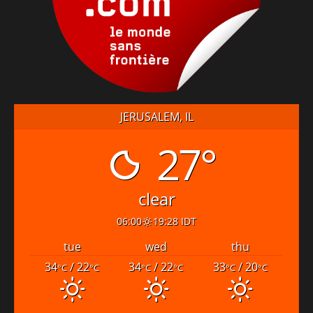
JERUSALEM, IL
27°
clear
06:00
19:28 IDT
tue
wed
thu
34
/ 22
34
/ 22
33
/ 20
°C
°C
°C
°C
°C
°C