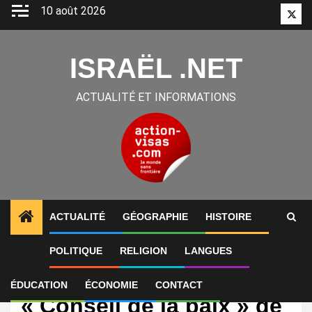
Aller
10 août 2026
Twitt
au
contenu
ISRAËL .NET
ACTUALITÉ ET INFORMATIONS
ACTUALITÉ
GÉOGRAPHIE
HISTOIRE
POLITIQUE
RELIGION
LANGUES
International
Israël intègre le
ÉDUCATION
ÉCONOMIE
CONTACT
« Conseil de la paix » de