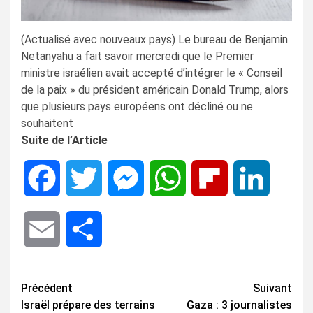
(Actualisé avec nouveaux pays) Le bureau de Benjamin
Netanyahu a fait savoir mercredi que le Premier
ministre israélien avait accepté d’intégrer le « Conseil
de la paix » du président américain Donald Trump, alors
que plusieurs pays européens ont décliné ou ne
souhaitent
Suite de l’Article
Facebook
Twitter
Messenger
WhatsApp
Flipboard
LinkedIn
Email
Share
Navigation
Précédent
Suivant
Israël prépare des terrains
Gaza : 3 journalistes