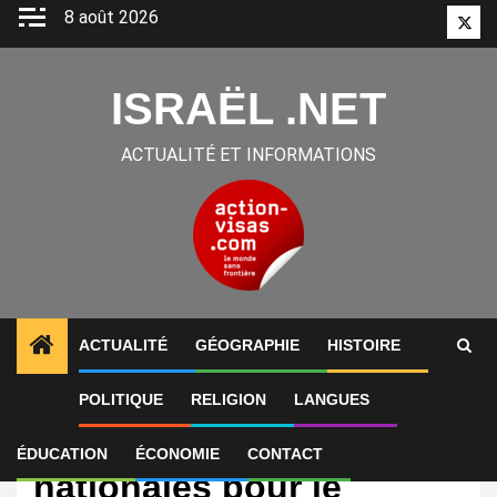
Aller
8 août 2026
Twitt
au
contenu
ISRAËL .NET
ACTUALITÉ ET INFORMATIONS
ACTUALITÉ
GÉOGRAPHIE
HISTOIRE
POLITIQUE
RELIGION
LANGUES
International
Israël: funérailles
ÉDUCATION
ÉCONOMIE
CONTACT
nationales pour le