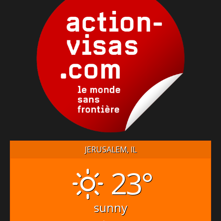
JERUSALEM, IL
23°
sunny