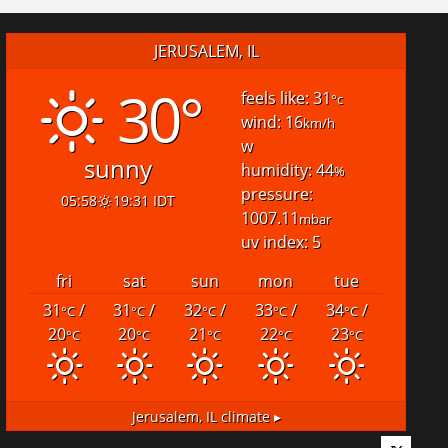
JERUSALEM, IL
30°
feels like: 31
°c
wind: 16
km/h
w
sunny
humidity: 44
%
pressure:
05:58
19:31 IDT
1007.11
mbar
uv index: 5
fri
sat
sun
mon
tue
31
/
31
/
32
/
33
/
34
/
°C
°C
°C
°C
°C
20
20
21
22
23
°C
°C
°C
°C
°C
Jerusalem, IL
climate ▸