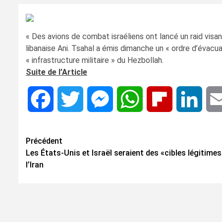
« Des avions de combat israéliens ont lancé un raid visa
libanaise Ani. Tsahal a émis dimanche un « ordre d’évacu
« infrastructure militaire » du Hezbollah.
Suite de l’Article
Facebook
Twitter
Messenger
WhatsApp
Flipboard
Linke
Navigation
Précédent
Les États-Unis et Israël seraient des «cibles légitimes
d’article
l’Iran