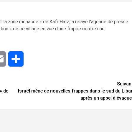
nt la zone menacée » de Kafr Hata, a relayé l’agence de presse
ation » de ce village en vue d’une frappe contre une
dIn
Email
Share
Suivan
» de
Israël mène de nouvelles frappes dans le sud du Liba
après un appel à évacue