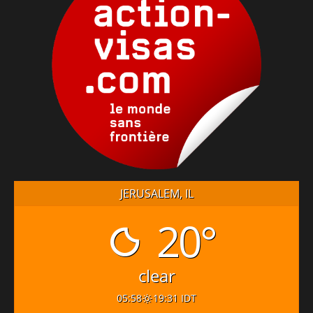
JERUSALEM, IL
20°
clear
05:58
19:31 IDT