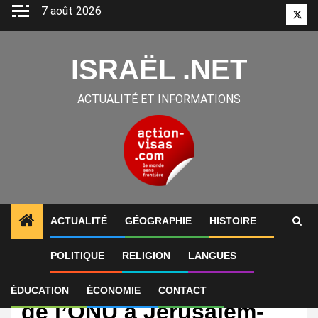
Aller
7 août 2026
Twitt
au
contenu
ISRAËL .NET
ACTUALITÉ ET INFORMATIONS
ACTUALITÉ
GÉOGRAPHIE
HISTOIRE
POLITIQUE
RELIGION
LANGUES
International
Israël détruit un bâtiment
ÉDUCATION
ÉCONOMIE
CONTACT
de l’ONU à Jérusalem-