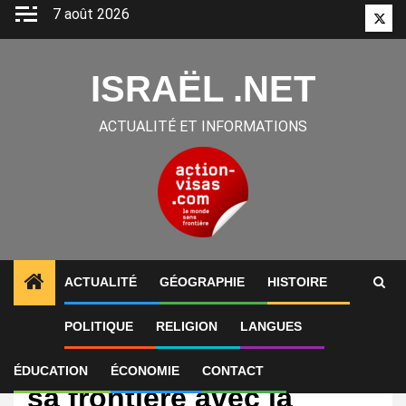
Aller
7 août 2026
Twitt
au
contenu
ISRAËL .NET
ACTUALITÉ ET INFORMATIONS
ACTUALITÉ
GÉOGRAPHIE
HISTOIRE
POLITIQUE
RELIGION
LANGUES
International
Israël construit un mur à
ÉDUCATION
ÉCONOMIE
CONTACT
sa frontière avec la