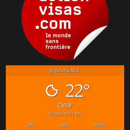
JERUSALEM, IL
22°
clear
05:58
19:31 IDT
sat
sun
mon