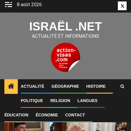
Aller
8 août 2026
Twitt
au
contenu
ISRAËL .NET
ACTUALITÉ ET INFORMATIONS
ACTUALITÉ
GÉOGRAPHIE
HISTOIRE
1
ALERTES INFO
États-Unis : « Cette guerre en Iran
POLITIQUE
RELIGION
LANGUES
ÉDUCATION
ÉCONOMIE
CONTACT