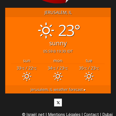
JERUSALEM, IL
23°
sunny
05:59
19:30 IDT
sun
mon
tue
33
/ 22
34
/ 23
35
/ 23
°C
°C
°C
°C
°C
°C
Jerusalem, IL
weather forecast ▸
Twitter
©
Israël .net
|
Mentions Légales
|
Contact
|
Dubaï