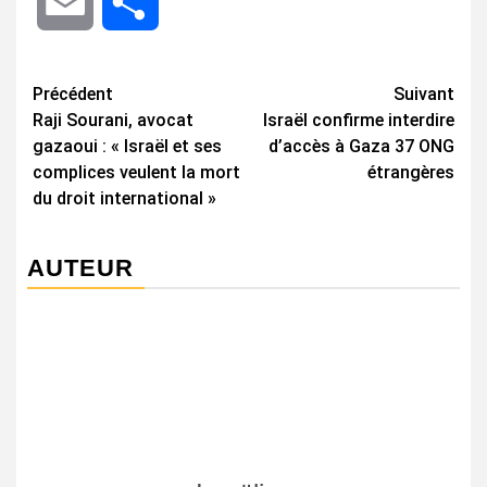
Email
Share
Navigation
Précédent
Suivant
Raji Sourani, avocat
Israël confirme interdire
d’article
gazaoui : « Israël et ses
d’accès à Gaza 37 ONG
complices veulent la mort
étrangères
du droit international »
AUTEUR