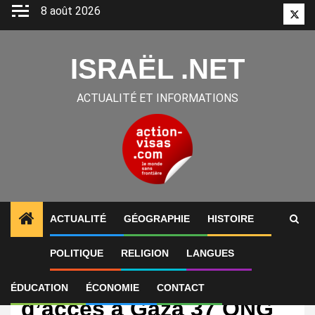
Aller
8 août 2026
Twitt
au
contenu
ISRAËL .NET
ACTUALITÉ ET INFORMATIONS
ACTUALITÉ
GÉOGRAPHIE
HISTOIRE
POLITIQUE
RELIGION
LANGUES
International
Israël confirme interdire
ÉDUCATION
ÉCONOMIE
CONTACT
d’accès à Gaza 37 ONG