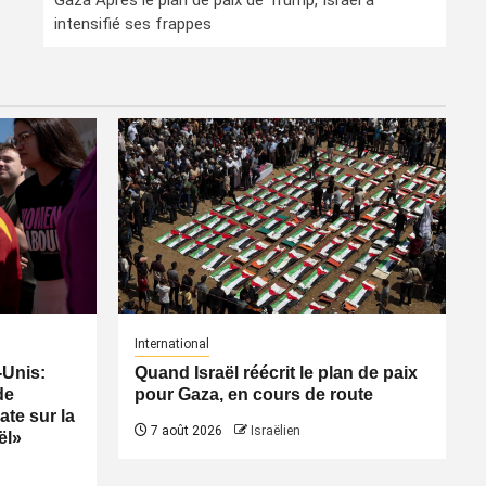
Gaza Après le plan de paix de Trump, Israël a
intensifié ses frappes
International
-Unis:
Quand Israël réécrit le plan de paix
de
pour Gaza, en cours de route
ate sur la
7 août 2026
Israëlien
ël»