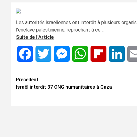
Les autorités israéliennes ont interdit à plusieurs organi
l’enclave palestinienne, reprochant à ce…
Suite de l’Article
Facebook
Twitter
Messenger
WhatsApp
Flipboard
Linke
Navigation
Précédent
Israël interdit 37 ONG humanitaires à Gaza
d’article