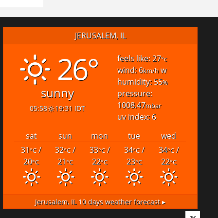
JERUSALEM, IL
26°
feels like: 27
°c
wind: 6
w
km/h
humidity: 55
%
sunny
pressure:
1008.47
mbar
05:58
19:31 IDT
uv index: 6
sat
sun
mon
tue
wed
31
/
32
/
33
/
34
/
34
/
°C
°C
°C
°C
°C
20
21
22
23
22
°C
°C
°C
°C
°C
Jerusalem, IL
10 days weather forecast ▸
Twitter