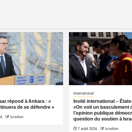
International
ar répond à Ankara : «
Invité international – États
ntinuera de se défendre »
«On voit un basculement 
l’opinion publique démocr
26
Israëlien
question du soutien à Isra
7 août 2026
Israëlien