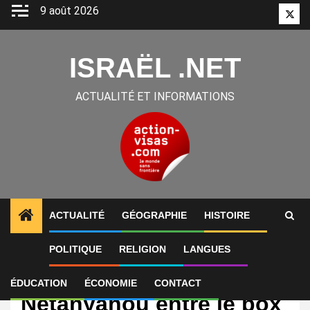
Aller
9 août 2026
Twitt
au
contenu
ISRAËL .NET
ACTUALITÉ ET INFORMATIONS
ACTUALITÉ
GÉOGRAPHIE
HISTOIRE
POLITIQUE
RELIGION
LANGUES
International
Israël : « Bibi »
ÉDUCATION
ÉCONOMIE
CONTACT
Netanyahou entre le box