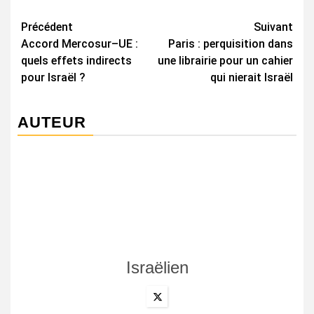
Navigation
Précédent
Suivant
Accord Mercosur–UE :
Paris : perquisition dans
d’article
quels effets indirects
une librairie pour un cahier
pour Israël ?
qui nierait Israël
AUTEUR
Israëlien