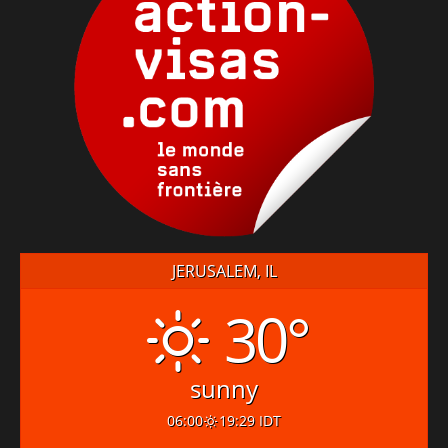
JERUSALEM, IL
30°
sunny
06:00
19:29 IDT