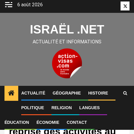
Aller
6 août 2026
Twitt
au
contenu
ISRAËL .NET
ACTUALITÉ ET INFORMATIONS
ACTUALITÉ
GÉOGRAPHIE
HISTOIRE
POLITIQUE
RELIGION
LANGUES
International
Israël annonce une
ÉDUCATION
ÉCONOMIE
CONTACT
reprise des activités au