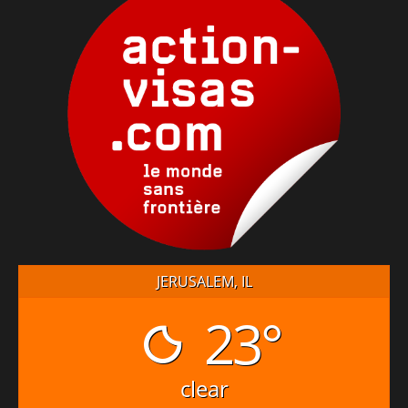
JERUSALEM, IL
23°
clear