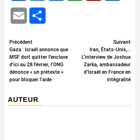
Email
Share
Navigation
Précédent
Suivant
Gaza : Israël annonce que
Iran, États-Unis,…
d’article
MSF doit quitter l’enclave
L’interview de Joshua
d’ici au 28 février, l’ONG
Zarka, ambassadeur
dénonce « un prétexte »
d’Israël en France en
pour bloquer l’aide
intégralité
AUTEUR