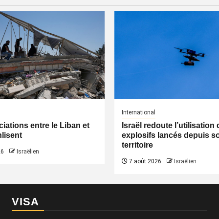
International
iations entre le Liban et
Israël redoute l’utilisatio
nlisent
explosifs lancés depuis s
territoire
26
Israëlien
7 août 2026
Israëlien
VISA