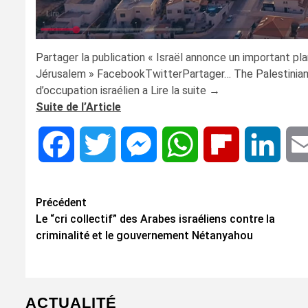
Partager la publication « Israël annonce un important pl
Jérusalem » FacebookTwitterPartager… The Palestinian 
d’occupation israélien a Lire la suite →
Suite de l’Article
Facebook
Twitter
Messenger
WhatsApp
Flipboard
Linke
Navigation
Précédent
Le “cri collectif” des Arabes israéliens contre la
d’article
criminalité et le gouvernement Nétanyahou
ACTUALITÉ