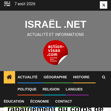
Aller
7 août 2026
Twitt
au
contenu
ISRAËL .NET
ACTUALITÉ ET INFORMATIONS
ACTUALITÉ
GÉOGRAPHIE
HISTOIRE
POLITIQUE
RELIGION
LANGUES
International
Israël annonce le
ÉDUCATION
ÉCONOMIE
CONTACT
rapatriement du corps de