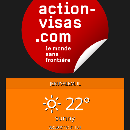
JERUSALEM, IL
22°
sunny
05:58
19:31 IDT