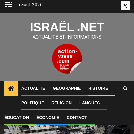
Aller
5 août 2026
Twitt
au
contenu
ISRAËL .NET
ACTUALITÉ ET INFORMATIONS
ACTUALITÉ
GÉOGRAPHIE
HISTOIRE
1
ALERTES INFO
Netanyahou dit qu’Israël n’a pas 
POLITIQUE
RELIGION
LANGUES
ÉDUCATION
ÉCONOMIE
CONTACT