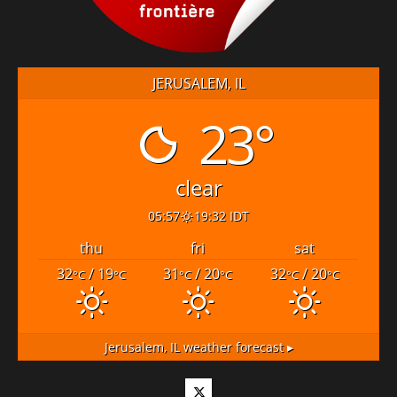
JERUSALEM, IL
23°
clear
05:57
19:32 IDT
thu
fri
sat
32
/ 19
31
/ 20
32
/ 20
°C
°C
°C
°C
°C
°C
Jerusalem, IL
weather forecast ▸
Twitter